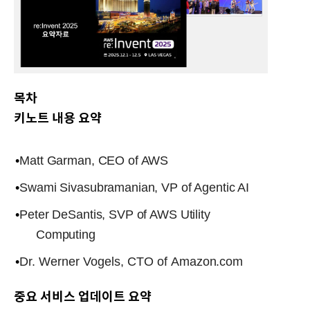
목차
키노트 내용 요약
•
Matt Garman, CEO of AWS
•
Swami Sivasubramanian, VP of Agentic AI
•
Peter DeSantis, SVP of AWS Utility
Computing
•
Dr.
Werner
Vogels,
CTO
of
Amazon.com
중요 서비스 업데이트 요약