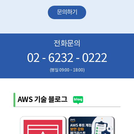
온라인 문의를 통한 상담을 위해 처리하는 개인정보 항목은 아래와
문의하기
같습니다.
수집항목 : 성명, 이메일, 전화번호
제3조 (개인정보의 이용목적)
회사는 이용자의 사전 동의 없이는 이용자의 개인 정보를 공개하지
전화문의
않으며, 원활한 고객상담, 각종 서비스의 제공을 위해 아래와 같이
개인정보를 수집하고 있습니다. 모든 정보는 상기 목적에 필요한 용도
이외로는 사용되지 않으며 수집 정보의 범위나 사용 목적, 용도가
02 - 6232 - 0222
변경될 시에는 반드시 사전 동의를 구할 것입니다.
- 성명 : 제품상담에 따른 본인 확인
(평일 09:00 ~ 18:00)
- 이메일, 전화번호 : 제품상담 및 이벤트 관련 고지사항 전달, 새로운
서비스 및 신상품 정보 제공(DM, SMS, 이메일 등 이용)
이용자는 개인정보의 수집/이용에 대한 동의를 거부할 수 있습니다.
다만, 동의를 거부하는 경우 온라인 문의를 통한 상담은 불가하며
서비스 이용 및 혜택 제공에 제한을 받을 수 있습니다.
AWS 기술 블로그
제4조 (개인정보의 보유 및 이용기간)
원칙적으로 개인정보 수집 및 이용목적이 달성된 후에는 해당 정보를
지체 없이 파기합니다.
그리고 상법, 전자상거래 등에서의 소비자보호에 관한 법률 등
관계법렵의 규정에 의하여 보존할 필요가 있는 경우 회사는
관계법령에서 정한 일정한 기간 동안 정보를 보관합니다.