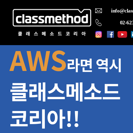
info@clas
02-62
AWS
라면 역시
클래스메소드
코리아!!