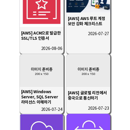
이 경우 회사는 보관하는 정보를 그 보관의 목적으로만 이용하며
보존기간은 아래와 같습니다.
- 계약 또는 청약철회 등에 관한 기록 : 5년(전자상거래등에서의
[AWS] AWS 루트 계정
소비자보호에 관한 법률)
보안 강화 체크리스트
- 소비자의 불만 또는 분쟁처리에 관한 기록 : 3년
(전자상거래등에서의 소비자 보호에 관한 법률)
[AWS] ACM으로 발급한
- 시용정보의 수집/처리 및 이용 등에 관한 기록 : 3년(신용정보의 이용
2026-07-27
및 보호에 관한 법률)
SSL/TLS 인증서
- 회사는 귀중한 이용자의 개인정보를 안전하게 처리하며, 유출의
방지를 위하여 다음과 같은 방법을 통하여 개인정보를 파기합니다.
2026-08-06
- 종이에 출력된 개인정보는 분쇄기로 분쇄하거나 소각을 통하여
파기합니다.
- 전자적 파일 형태로 저장된 개인정보는 기록을 재생할 수 없는
기술적 방법을 사용하여 삭제합니다
[AWS] Windows
[AWS] 글로벌 리전에서
Server, SQL Server
중국으로 통신하기
라이선스 이해하기
2026-07-23
2026-07-24