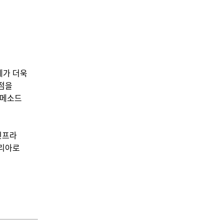
계가 더욱
거점을
스메소드
인프라
코리아로